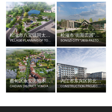
松滋市八宝镇同太湖村村庄规划
松滋市“街斯田园”美丽乡村示范片建设项目
VILLAGE PLANNING OF TONGTAIHU VILLAGE, BABAO TOWN, SONGZI CITY
SONGZI CITY "JIESI PASTORAL" BEAUTIFUL RURAL DEMONSTRATION FILM CONSTRUCTION PROJECT
蔡甸区永安街柏木村郭家庄湾省级美丽乡村试点建设项目
内江市东兴区郭北养老服务中心建设项目
CAIDIAN DISTRICT YONG'AN STREET CYPRESS VILLAGE GUOJIAZHUANG BAY PROVINCIAL BEAUTIFUL VILLAGE PILOT CONSTRUCTION PROJECT
CONSTRUCTION PROJECT OF GUOBEI ELDERLY SERVICE CENTER IN DONGXING DISTRICT, NEIJIANG CITY