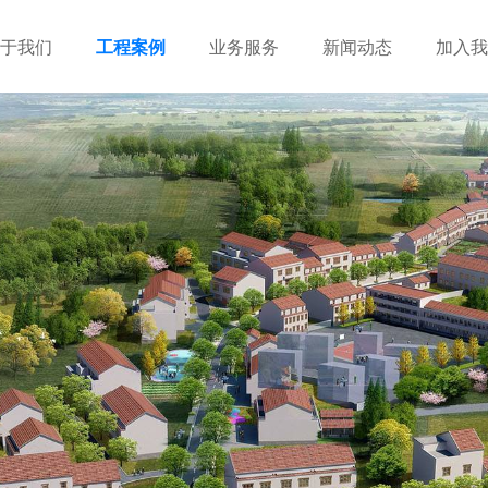
于我们
工程案例
业务服务
新闻动态
加入我
建筑设计
市政设计
电力设计
商物粮储藏（冷库冷冻）
农林设计
勘察资质
水利设计
风景园林
土地规划
城乡规划
工程测绘
工程咨询
工程造价