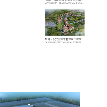
SONGZI CITY "JIESI PASTORAL" BEAUTIFUL RURAL DEMONSTRATION FILM CONSTRUCTION PROJECT
蔡甸区永安街柏木村郭家庄湾省级美丽乡村试点建设项目
CAIDIAN DISTRICT YONG'AN STREET CYPRESS VILLAGE GUOJIAZHUANG BAY PROVINCIAL BEAUTIFUL VILLAGE PILOT CONSTRUCTION PROJECT