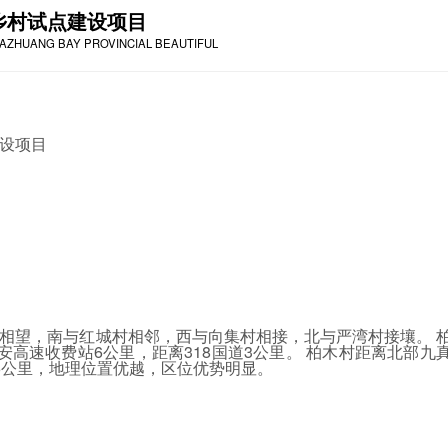
乡村试点建设项目
IAZHUANG BAY PROVINCIAL BEAUTIFUL
设项目
相望，南与红城村相邻，西与向集村相接，北与严湾村接壤。 
高速收费站6公里，距离318国道3公里。
柏木村距离北部九
6公里，地理位置优越，区位优势明显。