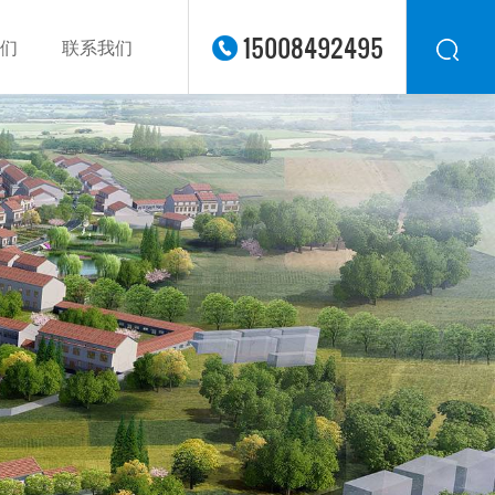
15008492495
们
联系我们
华东
华北
华南
华中
西南
西北
东南