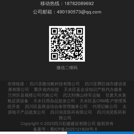
移动热线：18782089692
公司邮箱：490190573@qq.com
微信二维码
友情链接：
四川圣隆佳帆科技有限公司
四川亚腾巨城市建设发
展有限公司
重庆省内短驳
天水区县企业知识产权代办服务
兰州区县规模公司代账公司
武汉到佛山轿车运输
甘肃天水臭
氧还原设备
天水日用杂品批发公司
天水区县CRM客户管理系
统开发
四川区县商业综合体管理服务公司
代理记账公司
太
原电子产品批发公司
四川润灵医药有限公司
四川润灵医药有
限公司
Copyright © 2023四川彩建建设有限公司 版权所有
备案号：蜀ICP备2025121824号-5