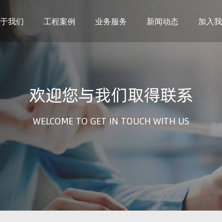
于我们
工程案例
业务服务
新闻动态
加入我
建筑设计
市政设计
电力设计
商物粮储藏（冷库冷冻）
欢迎您与我们取得联系
农林设计
勘察资质
水利设计
风景园林
土地规划
城乡规划
WELCOME TO GET IN TOUCH WITH US
工程测绘
工程咨询
工程造价