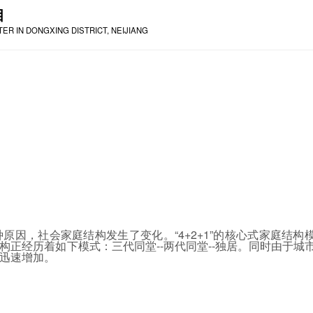
目
R IN DONGXING DISTRICT, NEIJIANG
因，社会家庭结构发生了变化。“4+2+1”的核心式家庭结构
正经历着如下模式：三代同堂--两代同堂--独居。同时由于城
迅速增加。