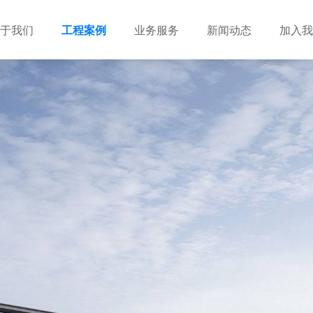
于我们
工程案例
业务服务
新闻动态
加入我
建筑设计
市政设计
电力设计
商物粮储藏（冷库冷冻）
农林设计
勘察资质
水利设计
风景园林
土地规划
城乡规划
工程测绘
工程咨询
工程造价