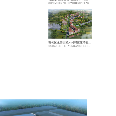
SONGZI CITY "JIESI PASTORAL" BEAUTIFUL RURAL DEMONSTRATION FILM CONSTRUCTION PROJECT
蔡甸区永安街柏木村郭家庄湾省级美丽乡村试点建设项目
CAIDIAN DISTRICT YONG'AN STREET CYPRESS VILLAGE GUOJIAZHUANG BAY PROVINCIAL BEAUTIFUL VILLAGE PILOT CONSTRUCTION PROJECT