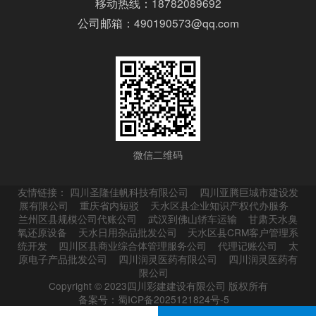
移动热线：18782089692
公司邮箱：490190573@qq.com
微信二维码
友情链接：
四川圣隆佳帆科技有限公司
四川亚腾巨城市建设发
展有限公司
重庆省内短驳
天水区县企业知识产权代办服务
兰州区县规模公司代账公司
武汉到佛山轿车运输
甘肃天水臭
氧还原设备
天水日用杂品批发公司
天水区县CRM客户管理系
统开发
四川区县商业综合体管理服务公司
代理记账公司
太
原电子产品批发公司
四川润灵医药有限公司
四川润灵医药有
限公司
Copyright © 2023四川彩建建设有限公司 版权所有
备案号：蜀ICP备2025121824号-5